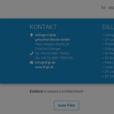
Tel. : 0
KONTAKT
DIL
Dillinger Fabrik
> Dillin
gelochter Bleche GmbH
> DF Lo
Franz-Meguin-Straße 20
> PREZI
D-66763 Dillingen
> Dillin
Tel +49 (0) 6831 7003-0
> DF Per
Fax +49 (0) 6831 7003-525
> DF Bu
info@dfgb.de
> Perfox
www.dfgb.de
> Canal 
> DF Lo
> DF Öst
Einblick
in unsere Lochblechwelt
zum Film