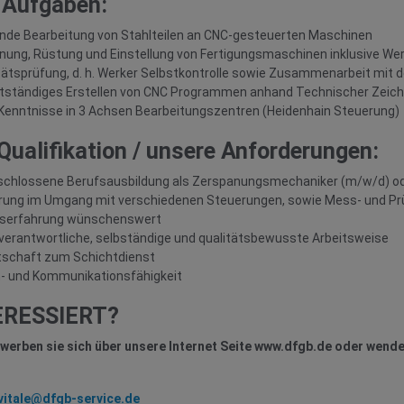
 Aufgaben:
nde Bearbeitung von Stahlteilen an CNC-gesteuerten Maschinen
nung, Rüstung und Einstellung von Fertigungsmaschinen inklusive W
tätsprüfung, d. h. Werker Selbstkontrolle sowie Zusammenarbeit mit d
tständiges Erstellen von CNC Programmen anhand Technischer Zeic
Kenntnisse in 3 Achsen Bearbeitungszentren (Heidenhain Steuerung)
 Qualifikation / unsere Anforderungen:
chlossene Berufsausbildung als Zerspanungsmechaniker (m/w/d) oder
rung im Umgang mit verschiedenen Steuerungen, sowie Mess- und Pr
fserfahrung wünschenswert
verantwortliche, selbständige und qualitätsbewusste Arbeitsweise
tschaft zum Schichtdienst
 und Kommunikationsfähigkeit
ERESSIERT?
werben sie sich über unsere Internet Seite www.dfgb.de oder wende
vitale@dfgb-service.de