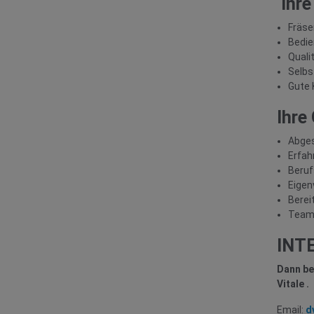
Ihre
Fräse
Bedie
Quali
Selbs
Gute 
Ihre
Abges
Erfah
Beru
Eigen
Berei
Team-
INT
Dann be
Vitale .
Email:
d