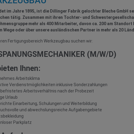
RKZEUGBAU
et im Jahre 1895, ist die Dillinger Fabrik gelochter Bleche GmbH s
chen tätig. Zusammen mit ihren Tochter- und Schwestergesellschaft
hmensgruppe mehr als 400 Mitarbeiter, davon ca. 200 am Standort 
m Wege oder über unsere ausländischen Partner in mehr als 20 Lände
eren Fertigungsbereich Werkzeugbau suchen wir:
SPANUNGSMECHANIKER (M/W/D)
bieten Ihnen:
nehmes Arbeitsklima
ktive Verdienstmöglichkeiten inklusive Sonderzahlungen
nbefristetes Arbeitsverhältnis nach der Probezeit
ge Urlaub
erichte Einarbeitung, Schulungen und Weiterbildung
uchsvolle und abwechslungsreiche Aufgabengebiete
tsbekleidung
nloser Parkplatz