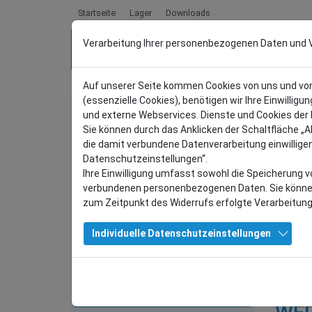
Startseite
Lager
Downloads
UNTERNEHMEN
ARCHITEKTUR
INDU
Verarbeitung Ihrer personenbezogenen Daten und
DFGB
Unternehmen
Stellenangebote
Zerspanungste
Auf unserer Seite kommen Cookies von uns und von D
(essenzielle Cookies), benötigen wir Ihre Einwilligu
und externe Webservices. Dienste und Cookies der K
Unternehmensprofil
Sie können durch das Anklicken der Schaltfläche „A
die damit verbundene Datenverarbeitung einwillige
Unternehmensfilm
Datenschutzeinstellungen“.
Ihre Einwilligung umfasst sowohl die Speicherung 
Workflow
verbundenen personenbezogenen Daten. Sie können di
zum Zeitpunkt des Widerrufs erfolgte Verarbeitung 
Maschinenpark
Ansprechpartner
Individuelle Datenschutzeinstellungen
Zertifikate
ZER
Stellenangebote