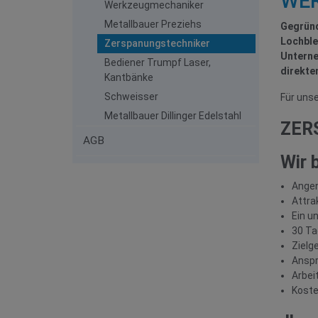
WE
Werkzeugmechaniker
Metallbauer Preziehs
Gegründ
Lochble
Zerspanungstechniker
Unterne
Bediener Trumpf Laser,
direkte
Kantbänke
Schweisser
Für uns
Metallbauer Dillinger Edelstahl
ZER
AGB
Wir 
Ange
Attra
Ein u
30 Ta
Zielg
Anspr
Arbei
Koste