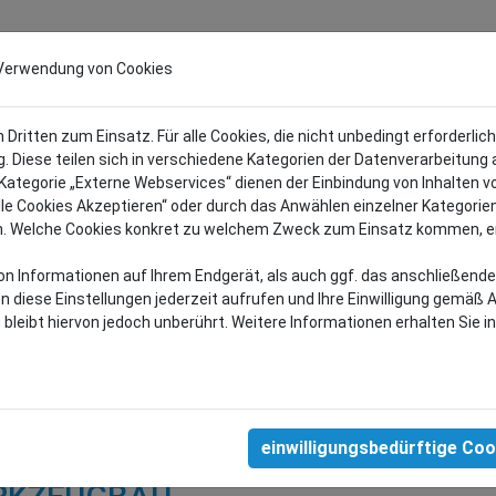
STRIE
LAGER-
TECHNIK
PRÄGEBLECH /
 Verwendung von Cookies
SORTIMENT
SONDERLOCHUNGE
chniker
ritten zum Einsatz. Für alle Cookies, die nicht unbedingt erforderlic
ng. Diese teilen sich in verschiedene Kategorien der Datenverarbeitung 
ategorie „Externe Webservices“ dienen der Einbindung von Inhalten vo
lle Cookies Akzeptieren“ oder durch das Anwählen einzelner Kategorie
n. Welche Cookies konkret zu welchem Zweck zum Einsatz kommen, erfa
von Informationen auf Ihrem Endgerät, als auch ggf. das anschließend
ese Einstellungen jederzeit aufrufen und Ihre Einwilligung gemäß Art
bleibt hiervon jedoch unberührt. Weitere Informationen erhalten Sie 
einwilligungsbedürftige Coo
SPANUNGSTECHNIKER FÜR DEN 