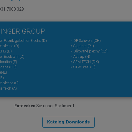
6831 7003 329
LINGER GROUP
ger Fabrik gelochter Bleche (D)
> DF Schweiz (CH)
chbleche (D)
> Sigamet (PL)
EHS (D)
> Dĕrované plechy (CZ)
ger Edelstahl (D)
> Astrup (N)
foration (F)
> SEMITECH (DK)
lgaria (BG)
> STW Steel (Fi)
 (NL)
(B)
chbleche (S)
erreich (A)
Entdecken
Sie unser Sortiment
Katalog-Downloads