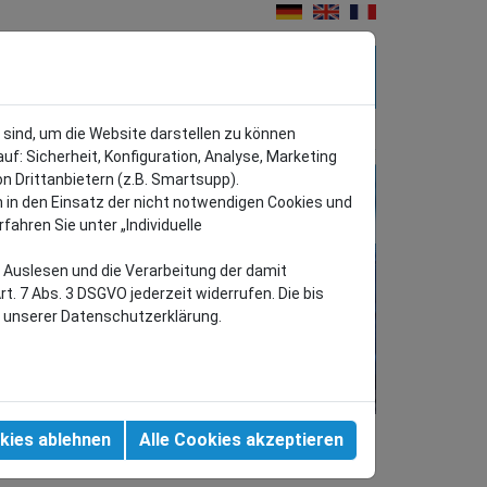
TRAPEZ-
KONTAKT
N
BLECHE
h sind, um die Website darstellen zu können
auf: Sicherheit, Konfiguration, Analyse, Marketing
n Drittanbietern (z.B. Smartsupp).
n in den Einsatz der nicht notwendigen Cookies und
hren Sie unter „Individuelle
e Auslesen und die Verarbeitung der damit
. 7 Abs. 3 DSGVO jederzeit widerrufen. Die bis
in unserer Datenschutzerklärung.
kies ablehnen
Alle Cookies akzeptieren
FERTIGUNGSBEREICH