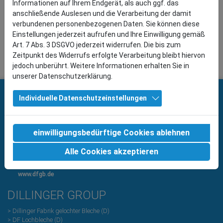
Informationen auf Ihrem Endgerät, als auch ggf. das
zurück
weiter
anschließende Auslesen und die Verarbeitung der damit
Siebblech aus verschleißfestem Material
verbundenen personenbezogenen Daten. Sie können diese
Einstellungen jederzeit aufrufen und Ihre Einwilligung gemäß
Art. 7 Abs. 3 DSGVO jederzeit widerrufen. Die bis zum
Zeitpunkt des Widerrufs erfolgte Verarbeitung bleibt hiervon
jedoch unberührt. Weitere Informationen erhalten Sie in
unserer Datenschutzerklärung.
KONTAKT
Individuelle Datenschutzeinstellungen
Dillinger Fabrik
gelochter Bleche GmbH
Franz-Meguin-Straße 20
einwilligungsbedürftige Cookies ablehnen
D-66763 Dillingen
Tel +49 (0) 6831 7003-0
Alle Cookies akzeptieren
Fax +49 (0) 6831 7003-525
info@dfgb.de
www.dfgb.de
DILLINGER GROUP
> Dillinger Fabrik gelochter Bleche (D)
> DF Lochbleche (D)