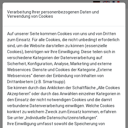
Lager
Verarbeitung Ihrer personenbezogenen Daten und
Toggl
Verwendung von Cookies
Auf unserer Seite kommen Cookies von uns und von Dritten
zum Einsatz. Für alle Cookies, die nicht unbedingt erforderlich
sind, um die Website darstellen zu können (essenzielle
DFGB
Industrie
Siebtechnik | Sonstiges
Cookies), benötigen wir Ihre Einwilligung. Diese teilen sich in
verschiedene Kategorien der Datenverarbeitung auf:
LOCHBLECH IN DER SIEBTECHNIK
Sicherheit, Konfiguration, Analyse, Marketing und externe
Webservices. Dienste und Cookies der Kategorie „Externe
BILDERGALERIE
Webservices“ dienen der Einbindung von Inhalten von
Drittanbietern (z.B. Smartsupp).
Siebtechnik
Sie können durch das Anklicken der Schaltfläche „Alle Cookies
Akzeptieren“ oder durch das Anwählen einzelner Kategorien in
den Einsatz der nicht notwendigen Cookies und die damit
verbundene Datenverarbeitung einwilligen. Welche Cookies
konkret zu welchem Zweck zum Einsatz kommen, erfahren
Sie unter „Individuelle Datenschutzeinstellungen“.
Ihre Einwilligung umfasst sowohl die Speicherung von