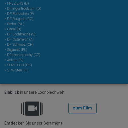
> PREZIEHS (D)
> Dillinger Edelstahl (D)
> DF Perforation (F)
> DF Bulgaria (BG)
> Perfox (NL)
> Canal (B)
> DF Lochbleche (S)
> DF Österreich (A)
> DF Schweiz (CH)
> Sigamet (PL)
> Dĕrované plechy (CZ)
> Astrup (N)
> SEMITECH (DK)
> STW Steel (Fi)
Einblick
in unsere Lochblechwelt
zum Film
Entdecken
Sie unser Sortiment