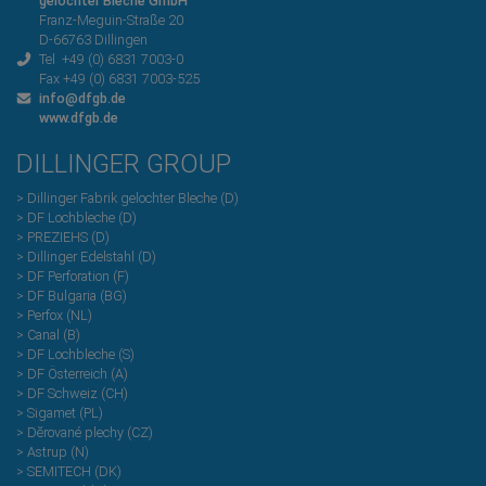
gelochter Bleche GmbH
Franz-Meguin-Straße 20
D-66763 Dillingen
Tel +49 (0) 6831 7003-0
Fax +49 (0) 6831 7003-525
info@dfgb.de
www.dfgb.de
DILLINGER GROUP
> Dillinger Fabrik gelochter Bleche (D)
> DF Lochbleche (D)
> PREZIEHS (D)
> Dillinger Edelstahl (D)
> DF Perforation (F)
> DF Bulgaria (BG)
> Perfox (NL)
> Canal (B)
> DF Lochbleche (S)
> DF Österreich (A)
> DF Schweiz (CH)
> Sigamet (PL)
> Dĕrované plechy (CZ)
> Astrup (N)
> SEMITECH (DK)