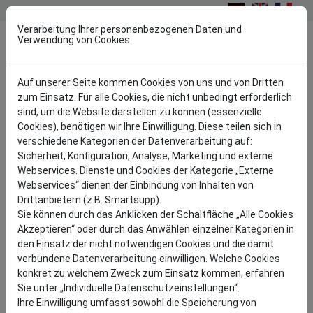
Lager
Verarbeitung Ihrer personenbezogenen Daten und
Toggl
Verwendung von Cookies
Auf unserer Seite kommen Cookies von uns und von Dritten
zum Einsatz. Für alle Cookies, die nicht unbedingt erforderlich
sind, um die Website darstellen zu können (essenzielle
DFGB
Architektur
Referenzen Lochblech in der Architektur
Cookies), benötigen wir Ihre Einwilligung. Diese teilen sich in
Parkhaus Hirschgarten Erfurt
verschiedene Kategorien der Datenverarbeitung auf:
PARKHAUS "AM HIRSCHGARTEN"
Sicherheit, Konfiguration, Analyse, Marketing und externe
Webservices. Dienste und Cookies der Kategorie „Externe
ERFURT
Webservices“ dienen der Einbindung von Inhalten von
Drittanbietern (z.B. Smartsupp).
Sie können durch das Anklicken der Schaltfläche „Alle Cookies
Akzeptieren“ oder durch das Anwählen einzelner Kategorien in
den Einsatz der nicht notwendigen Cookies und die damit
verbundene Datenverarbeitung einwilligen. Welche Cookies
konkret zu welchem Zweck zum Einsatz kommen, erfahren
Sie unter „Individuelle Datenschutzeinstellungen“.
Ihre Einwilligung umfasst sowohl die Speicherung von